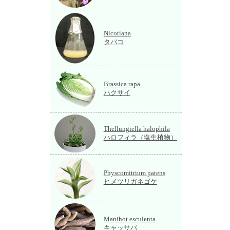
Nicotiana
タバコ
Brassica rapa
ハクサイ
Thellungiella halophila
ハロフィラ（塩生植物）
Physcomitrium patens
ヒメツリガネゴケ
Manihot esculenta
キャッサバ