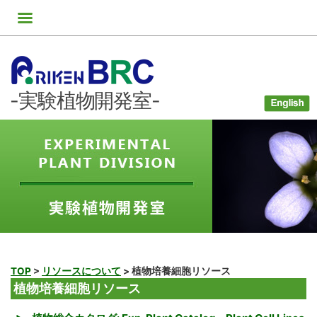
コ
ン
テ
ン
ツ
-実験植物開発室-
へ
ス
キ
ッ
プ
TOP
>
リソースについて
>
植物培養細胞リソース
植物培養細胞リソース