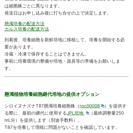
は細胞株ごとに異なります。
発送日はお申し込み後に打ち合せの上で決定します。
懸濁培養の配送方法
カルス培養の配送方法
到着後、培養細胞を新鮮培地に移植して、培養を開始する必
要があります。
冷蔵・冷凍で保存することはできません。
事前に培養環境の整備や培地・器具等の準備をお願いしま
す。
懸濁植物培養細胞継代培地の提供オプション
シロイヌナズナT87懸濁培養細胞株（
rpc00008
）を提供す
る際に、最初の継代に使用する
JPL培地
（最終調整量250
mL分）を提供します（別途手数料）。
T87を培養して増殖に問題がないことを確認しています。