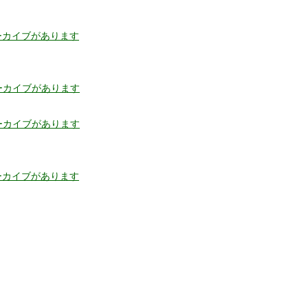
へ
遺伝子組換え生物の運搬に関わ
ミナトカモジグサ
の
リ
る規則
ーカイブがあります
ン
Q&A
ク
遺伝子組換え生物に関わる法律
について
アーカイブがあります
アーカイブがあります
ーカイブがあります