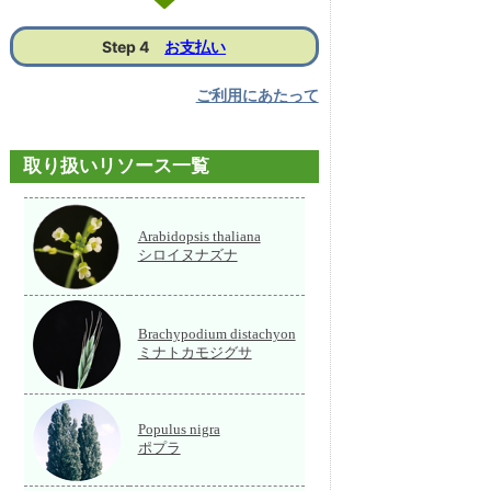
Step 4
お支払い
ご利用にあたって
取り扱いリソース一覧
Arabidopsis thaliana
シロイヌナズナ
Brachypodium distachyon
ミナトカモジグサ
Populus nigra
ポプラ