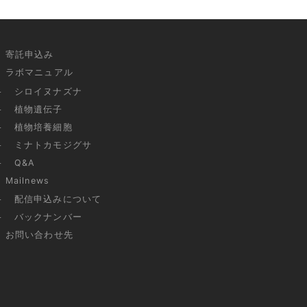
寄託申込み
ラボマニュアル
シロイヌナズナ
植物遺伝子
植物培養細胞
ミナトカモジグサ
Q&A
Mailnews
配信申込みについて
バックナンバー
お問い合わせ先