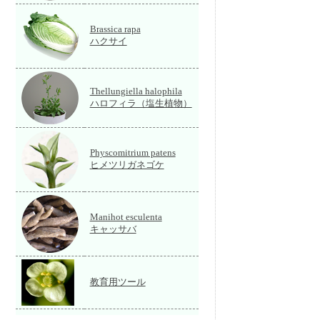
Brassica rapa
ハクサイ
Thellungiella halophila
ハロフィラ（塩生植物）
Physcomitrium patens
ヒメツリガネゴケ
Manihot esculenta
キャッサバ
教育用ツール