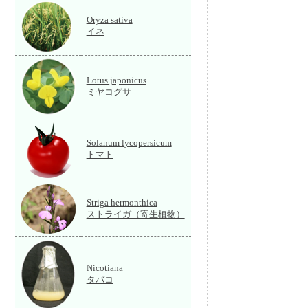
Oryza sativa
イネ
Lotus japonicus
ミヤコグサ
Solanum lycopersicum
トマト
Striga hermonthica
ストライガ（寄生植物）
Nicotiana
タバコ