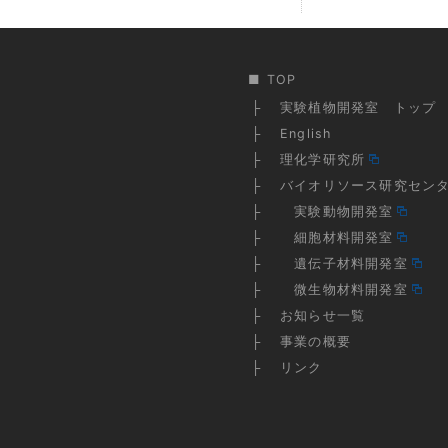
TOP
実験植物開発室 トップ
English
理化学研究所
バイオリソース研究セン
実験動物開発室
細胞材料開発室
遺伝子材料開発室
微生物材料開発室
お知らせ一覧
事業の概要
リンク