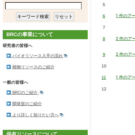
へ
ョ
5
カ
バイオリソース研究センター
植物遺伝子材料
の
ン
リ
イ
1 件のア
6
ン
実験動物開発室
植物培養細胞
ク
ブ
7
BRCの事業について
へ
細胞材料開発室
利用者による研究成果
2 件の
8
研究者の皆様へ
の
遺伝子材料開発室
教育用ツール
2 件の
9
バイオリソース入手の流れ
リ
微生物材料開発室
10
ン
植物リソースのご紹介
ク
1 件のア
11
お知らせ一覧
一般の皆様へ
12
BRCのご紹介
事業の概要
開発室のご紹介
リンク
より詳しく知りたい方へ
保有リソースについて