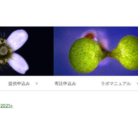
コ
Skip
Skip
Skip
Skip
Skip
Skip
Skip
Skip
Skip
Skip
Skip
Skip
Skip
ン
to
to
to
to
to
to
to
to
to
to
to
to
to
テ
CUSTOM_HTML-
TEXT-
TEXT-
TEXT-
CUSTOM_HTML-
CUSTOM_HTML-
SEARCH-
TEXT-
MEDIA_VIDEO-
CUSTOM_HTML-
CUSTOM_HTML-
NAV_MENU-
TEXT-
ン
2
24
16
25
3
4
2
18
2
5
6
2
23
ツ
へ
ス
キ
ッ
プ
提供申込み
寄託申込み
ラボマニュアル
提供申込方法（国内機関）
シロイヌナズナ
年
2021
別
ユーザー登録
植物遺伝子
ア
ー
カ
提供リソースの品質管理
植物培養細胞
イ
ブ