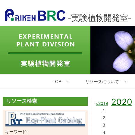
-実験植物開発室-
メ
TOP
リソースについて
イ
ン
実験植物開発室 トップ
保有リソースの種類
年
2020
ナ
リソース検索
年
2019
ビ
別
別
English
リソース検索
1
ア
ゲ
2
ー
ア
カ
ー
3
理化学研究所
植物種子
イ
ー
キーワード:
シ
4
ブ