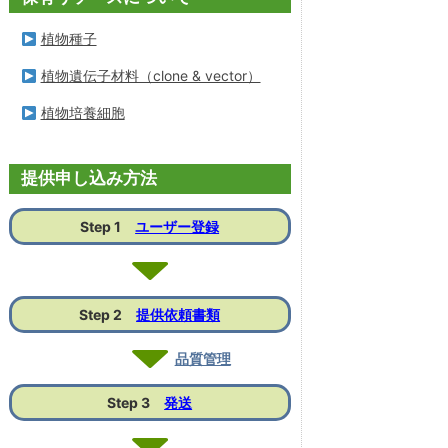
植物種子
植物遺伝子材料（clone & vector）
植物培養細胞
提供申し込み方法
Step 1
ユーザー登録
Step 2
提供依頼書類
品質管理
Step 3
発送