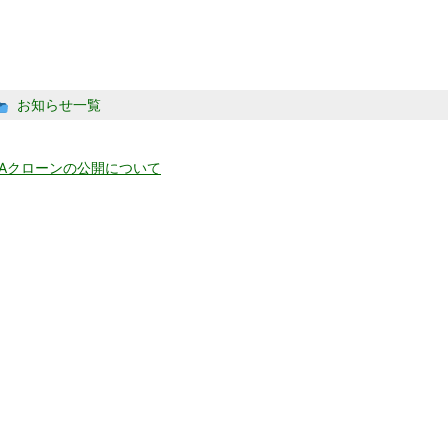
投
お知らせ一覧
稿
グ
ル
NAクローンの公開について
ー
プ