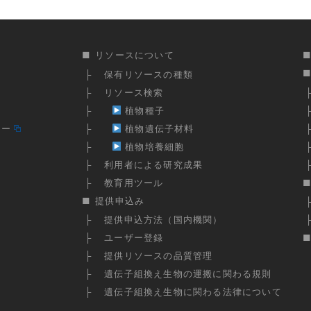
リソースについて
保有リソースの種類
リソース検索
植物種子
ター
植物遺伝子材料
植物培養細胞
利用者による研究成果
教育用ツール
提供申込み
提供申込方法（国内機関）
ユーザー登録
提供リソースの品質管理
遺伝子組換え生物の運搬に関わる規則
遺伝子組換え生物に関わる法律について