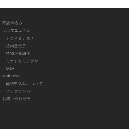
寄託申込み
ラボマニュアル
シロイヌナズナ
植物遺伝子
植物培養細胞
ミナトカモジグサ
Q&A
Mailnews
配信申込みについて
バックナンバー
お問い合わせ先