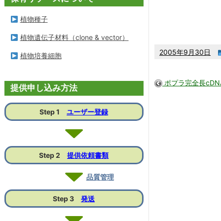
植物種子
植物遺伝子材料（clone & vector）
2005年9月30日
植物培養細胞
ポプラ完全長cD
提供申し込み方法
Step 1
ユーザー登録
Step 2
提供依頼書類
品質管理
Step 3
発送