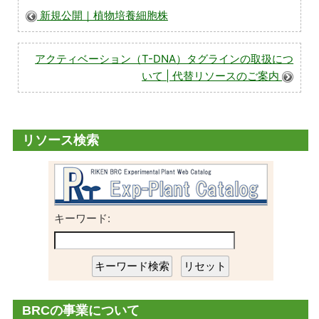
グ
新規公開｜植物培養細胞株
ル
ー
アクティベーション（T-DNA）タグラインの取扱につ
いて | 代替リソースのご案内
プ
リソース検索
キーワード:
BRCの事業について