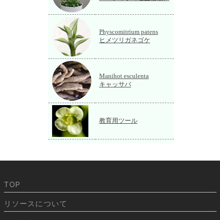
Physcomitrium patens
ヒメツリガネゴケ
Manihot esculenta
キャッサバ
教育用ツール
TOP
リソースについて