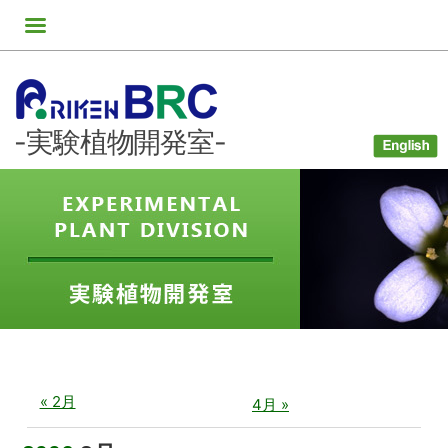
コ
Skip
Skip
Skip
Skip
Skip
Skip
Skip
Skip
Skip
Skip
Skip
Skip
Skip
ン
to
to
to
to
to
to
to
to
to
to
to
to
to
テ
CUSTOM_HTML-
TEXT-
TEXT-
TEXT-
CUSTOM_HTML-
CUSTOM_HTML-
SEARCH-
TEXT-
MEDIA_VIDEO-
CUSTOM_HTML-
CUSTOM_HTML-
NAV_MENU-
TEXT-
ン
2
24
16
25
3
4
2
18
2
5
6
2
23
ツ
-実験植物開発室-
へ
ス
キ
ッ
プ
« 2月
4月 »