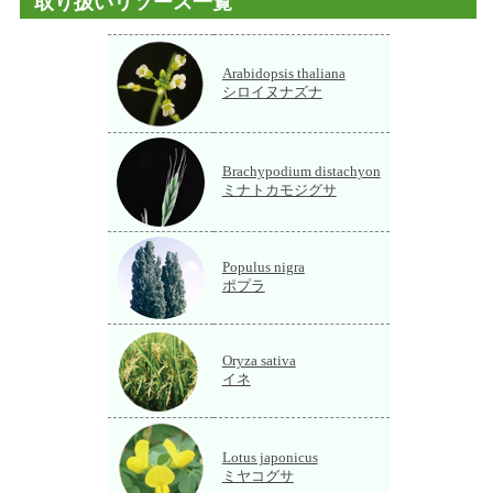
取り扱いリソース一覧
Arabidopsis thaliana
シロイヌナズナ
Brachypodium distachyon
ミナトカモジグサ
Populus nigra
ポプラ
Oryza sativa
イネ
Lotus japonicus
ミヤコグサ