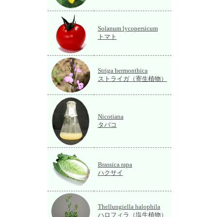
Solanum lycopersicum
トマト
Striga hermonthica
ストライガ（寄生植物）
Nicotiana
タバコ
Brassica rapa
ハクサイ
Thellungiella halophila
ハロフィラ（塩生植物）