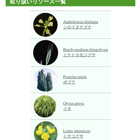
取り扱いリソース一覧
Arabidopsis thaliana
シロイヌナズナ
Brachypodium distachyon
ミナトカモジグサ
Populus nigra
ポプラ
Oryza sativa
イネ
Lotus japonicus
ミヤコグサ