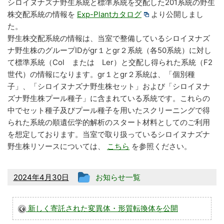
シロイヌナズナ野生系統と標準系統を交配した201系統の野生
株交配系統の情報を
Exp-Plantカタログ
より公開しまし
た。
野生株交配系統の情報は、当室で整備しているシロイヌナズ
ナ野生株のグループIDがgr１とgr２系統（各50系統）に対し
て標準系統（Col または Ler）と交配し得られた系統（F2
世代）の情報になります。gr１とgr２系統は、「個別種
子」、「シロイヌナズナ野生株セット」および「シロイヌナ
ズナ野生株プール種子」に含まれている系統です。これらの
中でセット種子及びプール種子を用いたスクリーニングで得
られた系統の順遺伝学的解析のスタート材料としてのご利用
を想定しております。当室で取り扱っているシロイヌナズナ
野生株リソースについては、
こちら
を参照ください。
投
2024年4月30日
お知らせ一覧
稿
グ
新しく寄託された変異体・形質転換体を公開
ル