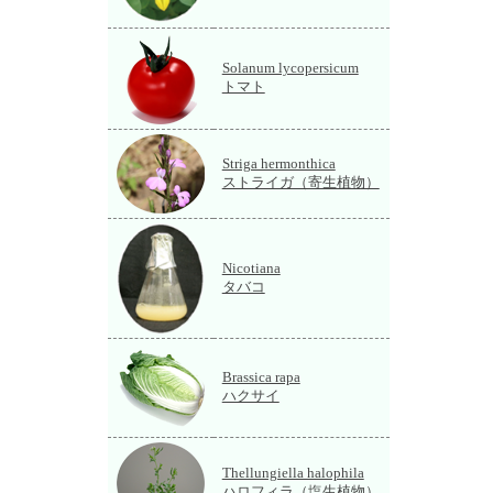
Solanum lycopersicum
トマト
Striga hermonthica
ストライガ（寄生植物）
Nicotiana
タバコ
Brassica rapa
ハクサイ
Thellungiella halophila
ハロフィラ（塩生植物）