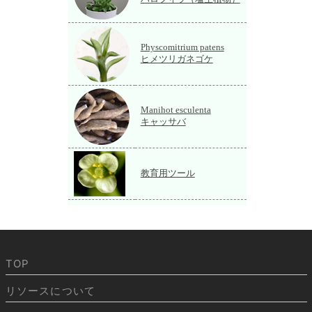
Physcomitrium patens
ヒメツリガネゴケ
Manihot esculenta
キャッサバ
教育用ツール
TOP
リソースについて