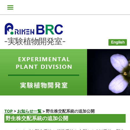
コ
ン
テ
ン
ツ
-実験植物開発室-
へ
ス
キ
ッ
プ
TOP
>
お知らせ一覧
>
野生株交配系統の追加公開
野生株交配系統の追加公開