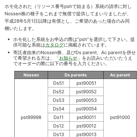
ホモ化された（リソース番号pshで始まる）系統の請求に対し
Nossen株の種子をこれまで無償で提供してまいりましたが、
平成28年5月1日以降は有償とし、ご希望のあった場合のみ同
梱いたします。
ホモ化した系統をお申込の際は”psh”を選択して下さい。提
供可能な系統は
カタログ
に掲載されています。
寄託者由来のNossen株、及びDs parent、Ac parentを併せ
て希望される方は、「
お知らせ
」をお読みいただいたうえ
でオーダーの際に以下の番号を入力ください。
Nossen
Ds parents
Ac parent
Ds51
pst90051
Ds52
pst90052
Ds53
pst90053
Ds54
pst90054
pst99998
Ds11
pst90011
pst91000
Ds12
pst90012
Ds13
pst90013