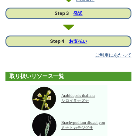
Step 3
発送
Step 4
お支払い
ご利用にあたって
取り扱いリソース一覧
Arabidopsis thaliana
シロイヌナズナ
Brachypodium distachyon
ミナトカモジグサ