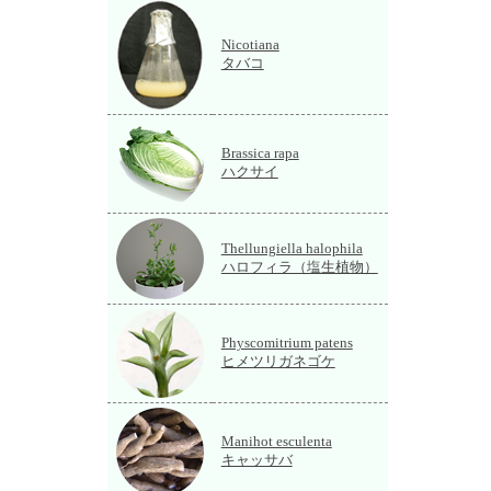
Nicotiana
タバコ
Brassica rapa
ハクサイ
Thellungiella halophila
ハロフィラ（塩生植物）
Physcomitrium patens
ヒメツリガネゴケ
Manihot esculenta
キャッサバ